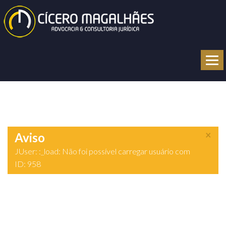
Home
O Escritório
×
Aviso
Drº Cícero
JUser: :_load: Não foi possível carregar usuário com
ID: 958
Áreas de Atuação
Notícias
Contato